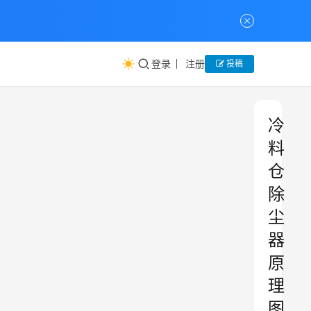
登录
注册
投稿
冷
料
仓
除
尘
器
原
理
图