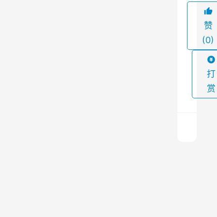
收
赞
集
(0)
和
处
理
打
，
赏
避
免
对
环
境
冷
造
料
成
仓
污
除
上
尘
一
染
篇
器
2024
。