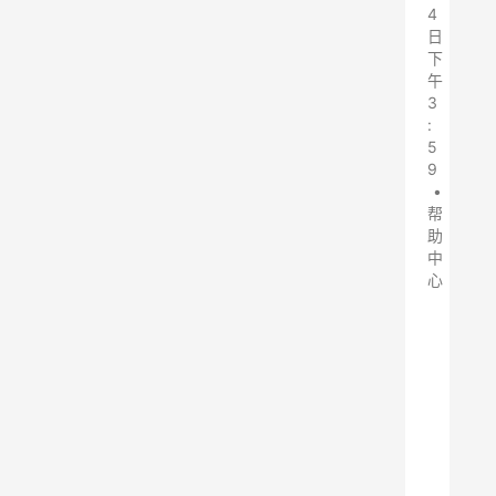
4
日
下
午
3
:
5
9
•
帮
助
中
心
冷
料
仓
除
尘
器