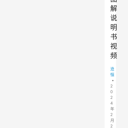
解
说
明
书
视
频
沧
恒
•
2
0
2
4
年
2
月
2