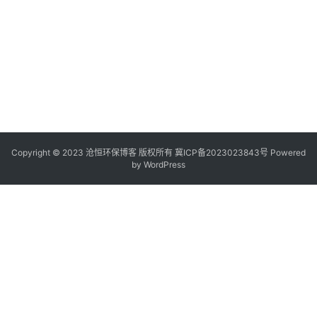
Copyright © 2023 沧恒环保博客 版权所有
冀ICP备2023023843号
Powered
by
WordPress