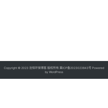
Copyright © 2023 沧恒环保博客 版权所有
冀ICP备2023023843号
Powered
by
WordPress