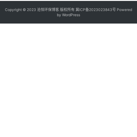
Copyright © 2023 沧恒环保博客 版权所有
冀ICP备2023023843号
Powered
by
WordPress