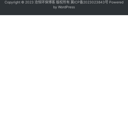
Copyright © 2023 沧恒环保博客 版权所有
冀ICP备2023023843号
Powered
by
WordPress