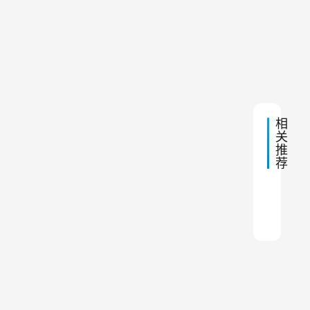
保
。
说
除
下
2024
明
然
尘
一
年3
设
而
篇
月22
日 下
备
，
午
制
1:54
布
造
厂
袋
家
除
相
排
关
名
尘
推
器
荐
在
长
布袋
锅炉
石料
砂浆
制药
库顶
关于
锅炉
JBC
除尘
时
间
使
用
过