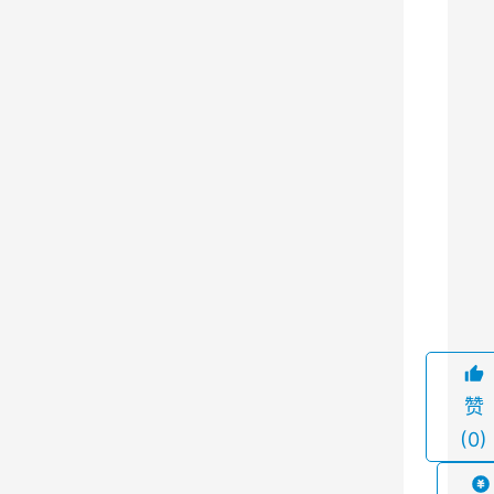
以
有
效
过
滤
空
气
中
的
9
灰
尘
和
颗
赞
粒
(0)
物
，