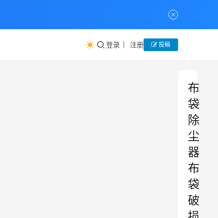
登录
注册
投稿
布
袋
除
尘
器
布
袋
破
损