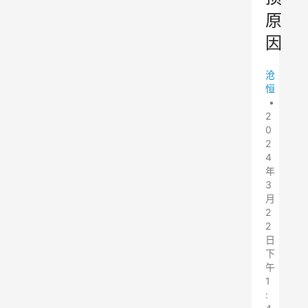
原
因
沧
恒
•
2
0
2
4
年
3
月
2
2
日
下
午
1
: