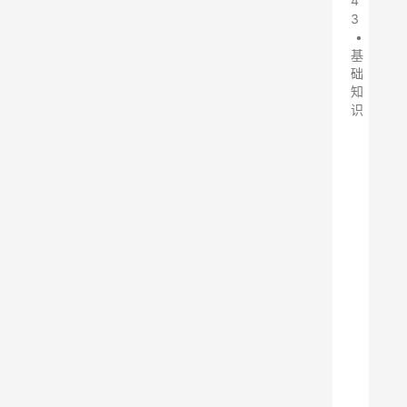
4
3
•
基
础
知
识
在
工
业
生
产
过
程
中
，
布