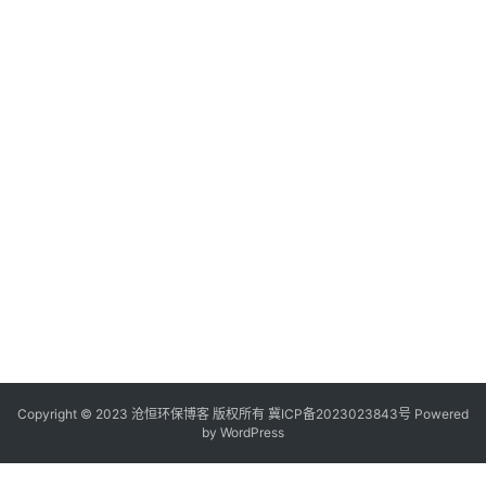
Copyright © 2023 沧恒环保博客 版权所有
冀ICP备2023023843号
Powered
by
WordPress