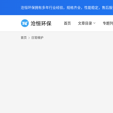
沧恒环保拥有多年行业经验，规格齐全，性能稳定，售后服务及时
首页
文章目录
专题
首页
日常维护