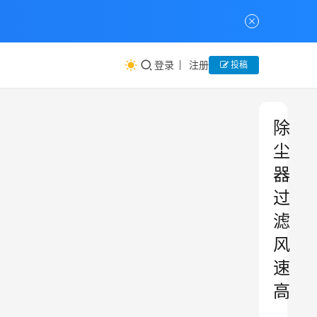
登录
注册
投稿
除
尘
器
过
滤
风
速
高
、