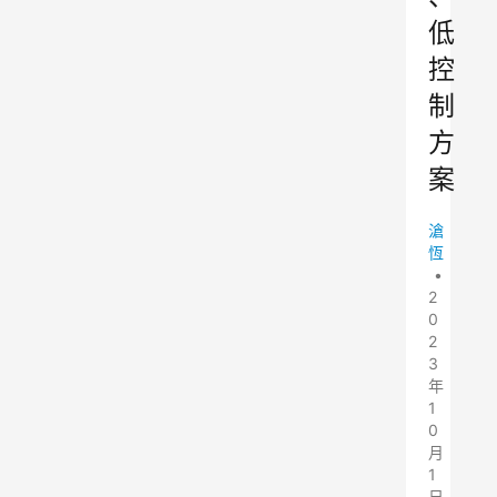
低
控
制
方
案
滄
恆
•
2
0
2
3
年
1
0
月
1
日