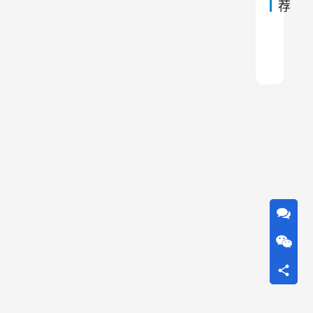
荐
。
过
脉冲
石子
除尘
防止
中频
除尘
除尘
木工
新装
除尘
高
或
过
低
的
过
滤
风
速
都
可
能
导
致