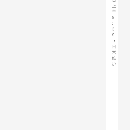
上
午
9
:
3
9
•
日
常
维
护
近
年
来
，
随
着
环