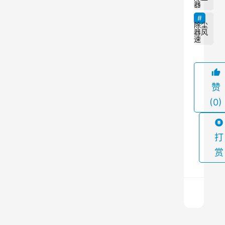
器
发
挥
除尘
器风
着
速
重
要
的
赞
作
(0)
用
。
打
然
而
赏
，
除
尘
器
的