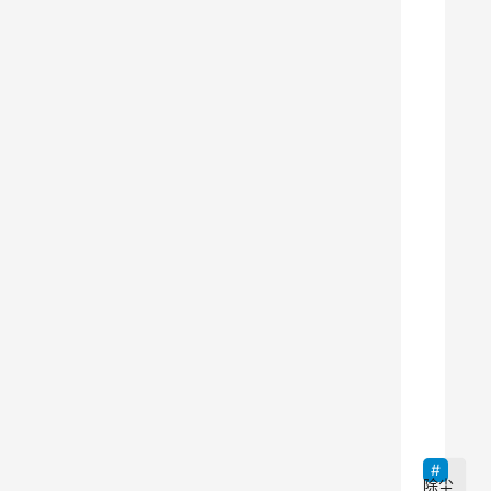
一
种
常
见
的
环
保
设
备
，
在
工
9
业
生
产
中
除尘