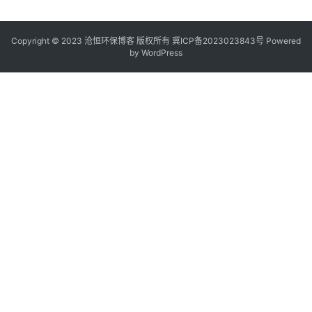
Copyright © 2023 沧恒环保博客 版权所有
冀ICP备2023023843号
Powered
by
WordPress