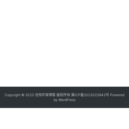
Copyright © 2023 沧恒环保博客 版权所有
冀ICP备2023023843号
Powered
by
WordPress