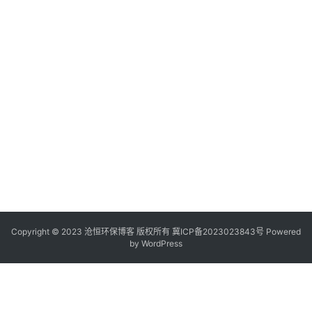
Copyright © 2023 沧恒环保博客 版权所有
冀ICP备2023023843号
Powered
by
WordPress