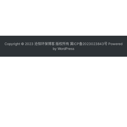
Copyright © 2023 沧恒环保博客 版权所有
冀ICP备2023023843号
Powered
by
WordPress