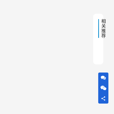
器
10:45
改
的
优
造
势
。
相
特
关
点
经
推
过
荐
维
修
焦化
除尘
沥青
铬铁
中频
除尘
水泥
催化
仓顶
水泥
和
改
造
后
，
静
电
除
尘