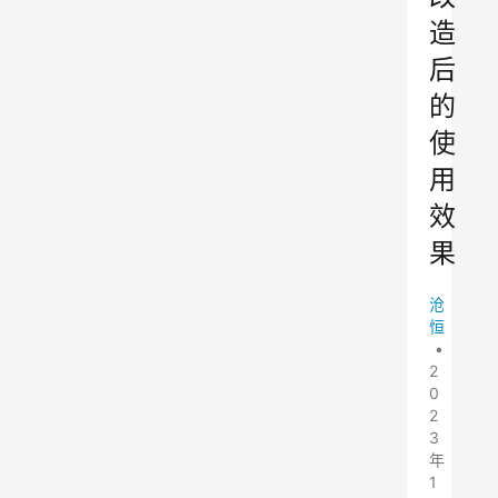
造
后
的
使
用
效
果
沧
恒
•
2
0
2
3
年
1