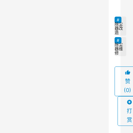
长
，
静
除尘
器改
电
造
除
除尘
尘
器维
修
器
可
能
赞
会
(0)
出
现
一
打
些
赏
故
障