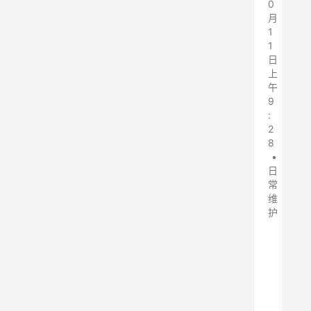
0
月
1
1
日
上
午
9
:
2
8
•
日
常
维
护
静
电
除
尘