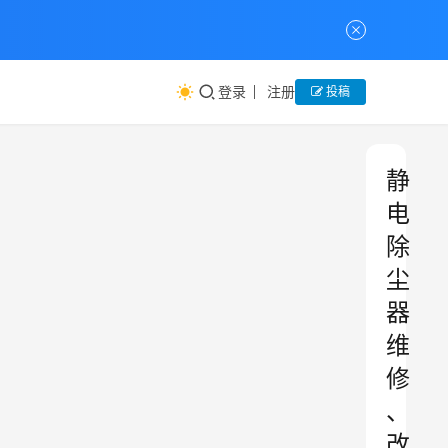
登录
注册
投稿
静
电
除
尘
器
维
修
、
改