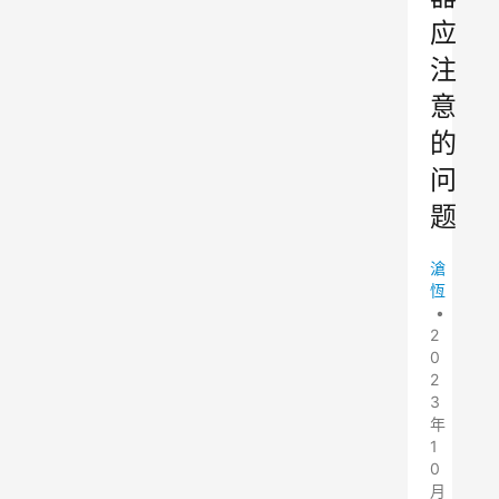
应
注
意
的
问
题
滄
恆
•
2
0
2
3
年
1
0
月