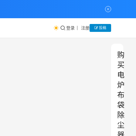
登录
注册
投稿
购
买
电
炉
布
袋
除
尘
器