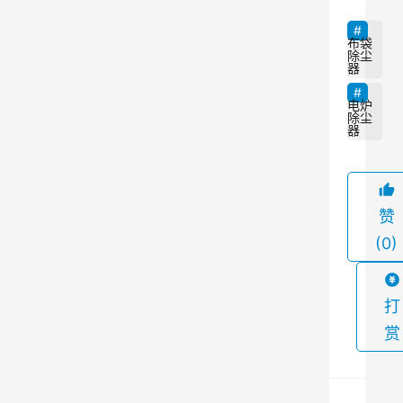
、
能
布袋
除尘
耗
器
、
电炉
维
除尘
器
护
保
养
赞
、
(0)
价
格
、
打
品
赏
牌
选
择