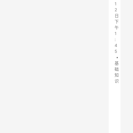
1
2
日
下
午
1
:
4
5
•
基
础
知
识
购
买
、
电
炉