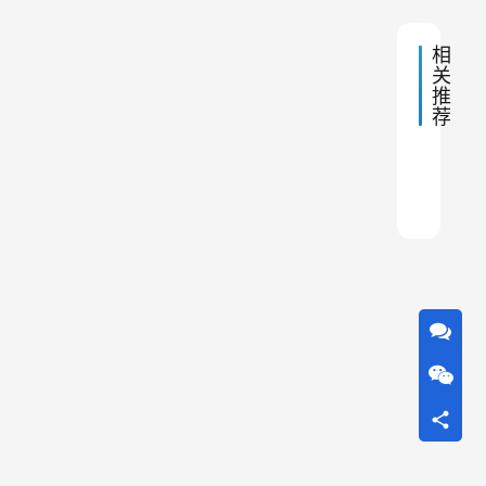
题
应
用
相
的
随
关
原
着
推
因
荐
？
环
保
布袋
江苏
布袋
锅炉
玉米
布袋
脉冲
陶瓷
布袋
印刷
意
识
的
提
升
和
环
境
保
护