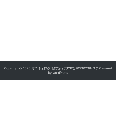
Copyright © 2023 沧恒环保博客 版权所有
冀ICP备2023023843号
Powered
by
WordPress