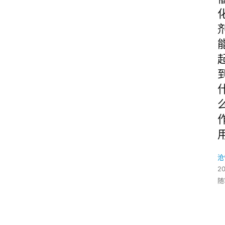
沧
2
随