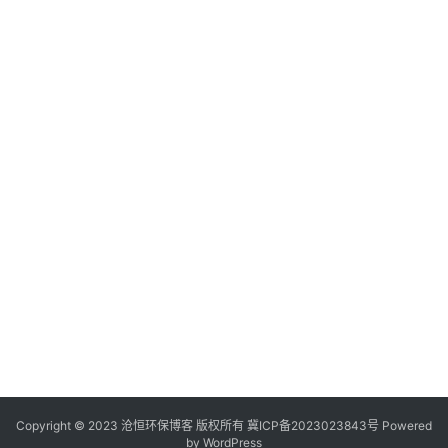
Copyright © 2023 沧恒环保博客 版权所有
冀ICP备2023023843号
Powered
by
WordPress