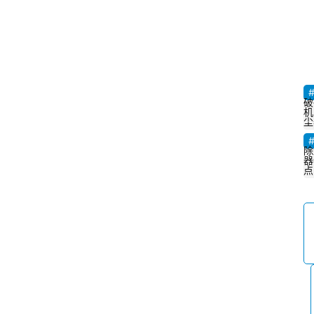
破
机
尘
除
器
点