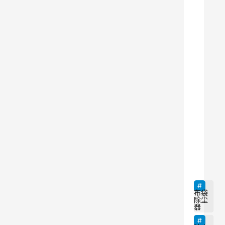
力
损
失
、
除
尘
效
率
、
使
9
用
环
境
布袋
除尘
一
器
、