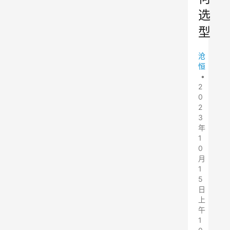
选
型
沧
恒
•
2
0
2
3
年
1
0
月
1
5
日
上
午
1