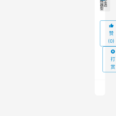
除尘
引
器选
型
言
脉
冲
布
赞
袋
(0)
除
尘
打
器
赏
是
一
种
常
用
的
想
知
工