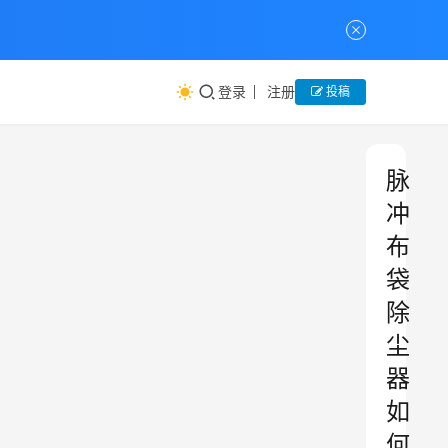
登录
注册
投稿
脉
冲
布
袋
除
尘
器
如
何