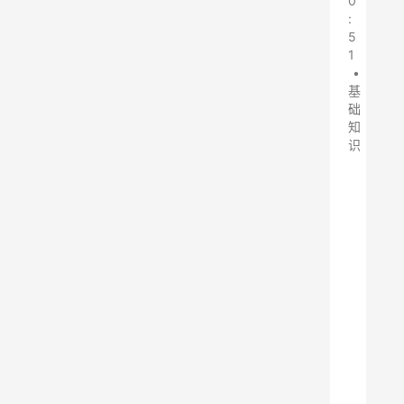
0
:
5
1
•
基
础
知
识
脉
冲
布
袋
除
尘
器
、
选