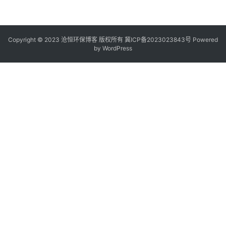
Copyright © 2023 沧恒环保博客 版权所有
冀ICP备2023023843号
Powered
by
WordPress