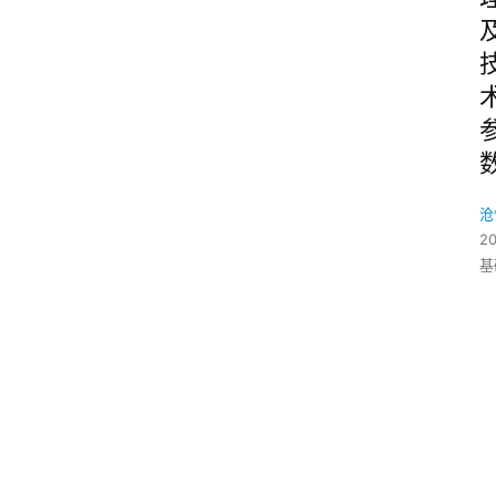
沧
2
基