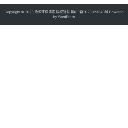
Copyright © 2023 沧恒环保博客 版权所有
冀ICP备2023023843号
Powered
by
WordPress