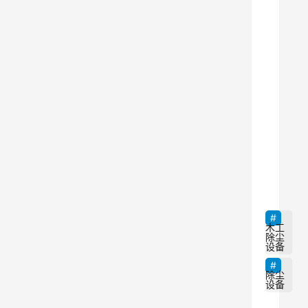
备
。
随
着
木
工
加
工
9
工
艺
的
不
木工
除尘
断
设备
发
除尘
展
设备
和