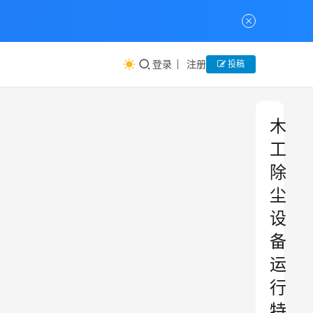
登录
注册
投稿
木
工
除
尘
设
备
运
行
特