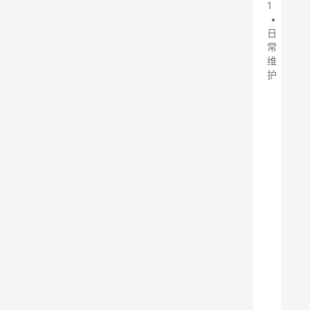
1
•
日
常
维
护
木
工
除
尘
设
备
是
一
种
专
门