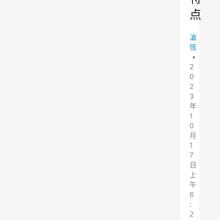
点
滄
恆
•
2
0
2
3
年
1
0
月
1
7
日
上
午
6
:
2