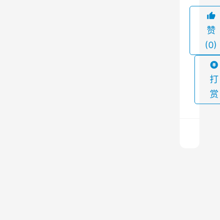
日
益
赞
重
(0)
视
环
打
境
保
赏
护
问
题
，
木
挥
工
发
性
除
废
上
尘
气
一
篇
处
设