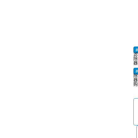
滤
除
器
除
器
购
首