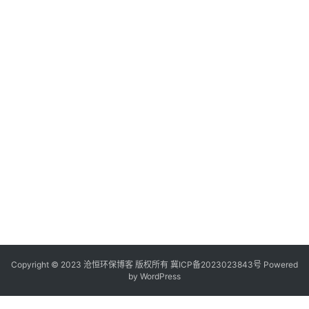
Copyright © 2023 沧恒环保博客 版权所有
冀ICP备2023023843号
Powered
by
WordPress