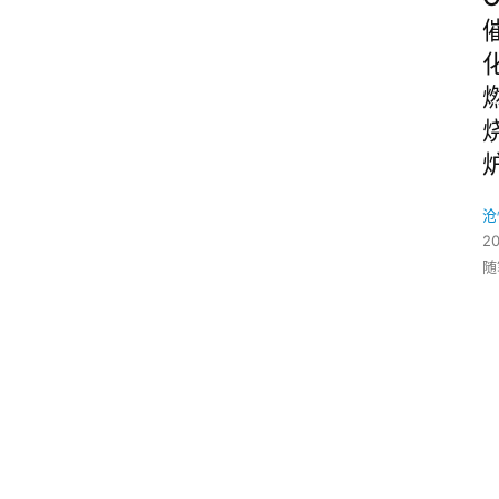
沧
2
随