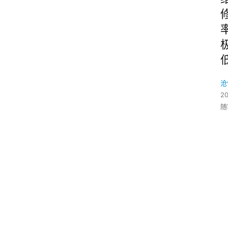
沧
2
随
o