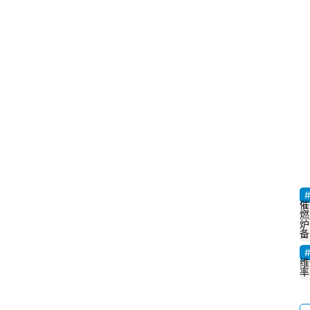
催
燃
炉
备
维
率