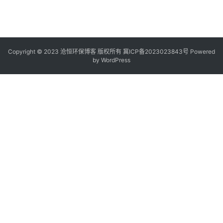
Copyright © 2023 沧恒环保博客 版权所有
冀ICP备2023023843号
Powered
by
WordPress