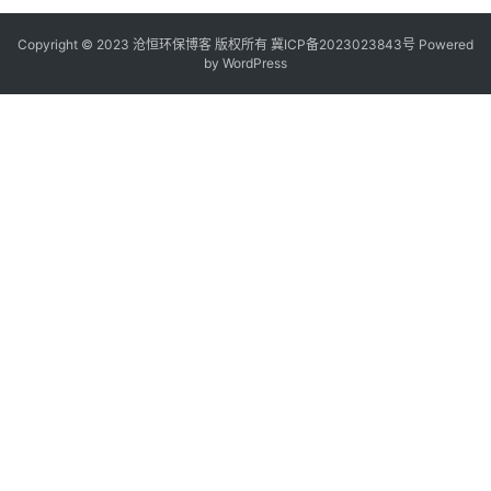
Copyright © 2023 沧恒环保博客 版权所有
冀ICP备2023023843号
Powered
by
WordPress