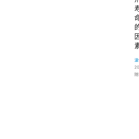
滄
2
随
O