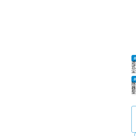
滤
式
尘
除
器
型