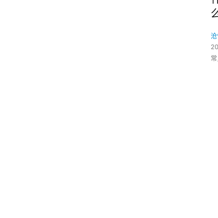
沧
2
常
,
,