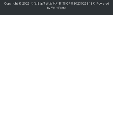
Copyright © 2023 沧恒环保博客 版权所有
冀ICP备2023023843号
Powered
by
WordPress