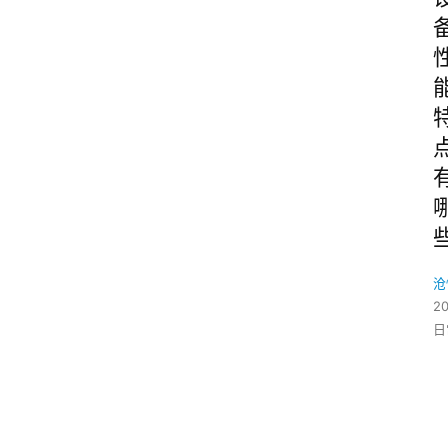
沧
2
日