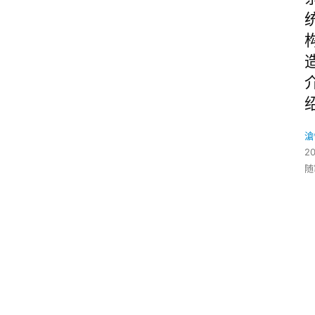
滄
2
随
O