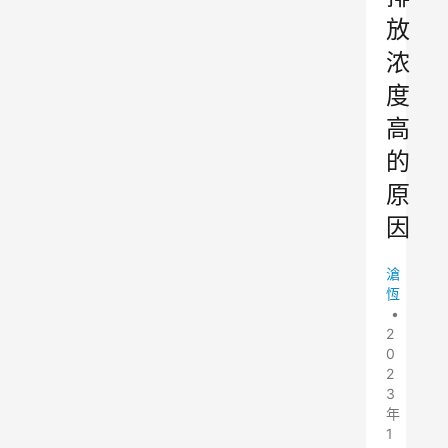
放
浓
度
高
的
原
因
滄
恆
•
2
0
2
3
年
1