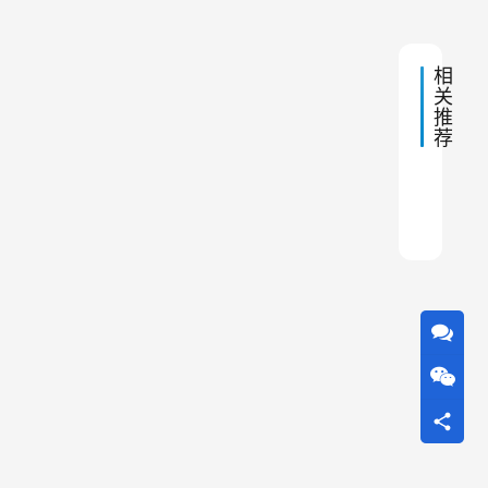
9:58
运
些
行
情
存
相
况
在
关
的
下
推
问
荐
，
题
及
脉
解
冲
耐火
除尘
除尘
中频
脉冲
除尘
旋风
滤筒
混凝
淀粉
决
布
办
法
袋
除
尘
器
不
能
有
效