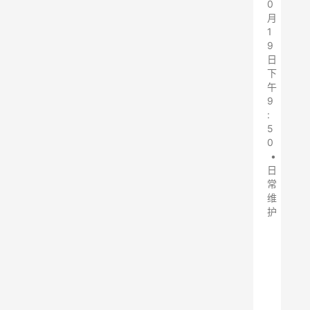
0
月
1
9
日
下
午
9
:
5
0
•
日
常
维
护
脉
冲
布
袋