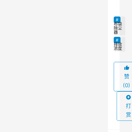
用
于
净
布袋
除尘
化
器
废
排放
气
浓度
中
的
颗
赞
粒
(0)
物
，
以
打
降
赏
低
大