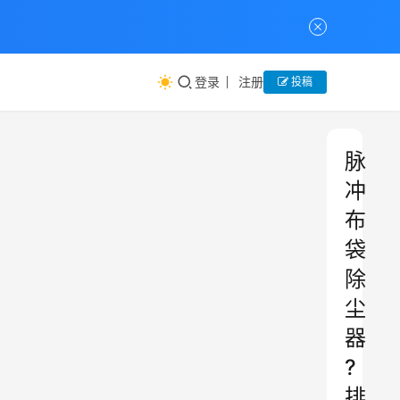
登录
注册
投稿
脉
冲
布
袋
除
尘
器
?
排