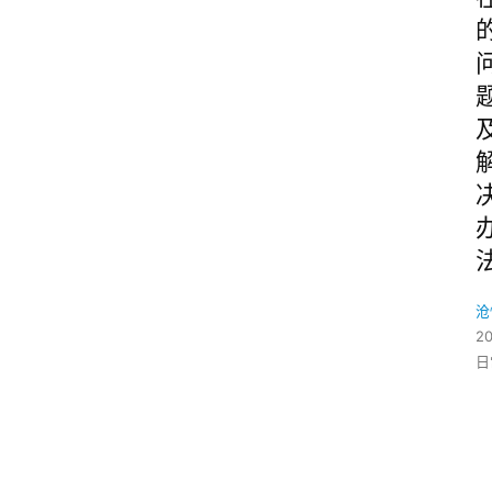
沧
2
日