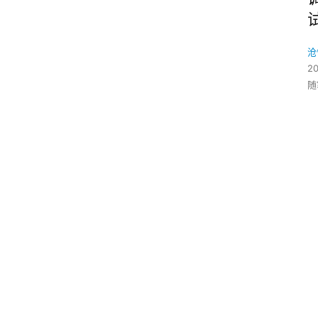
沧
2
随