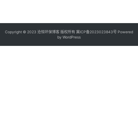
Copyright © 2023 沧恒环保博客 版权所有
冀ICP备2023023843号
Powered
by
WordPress