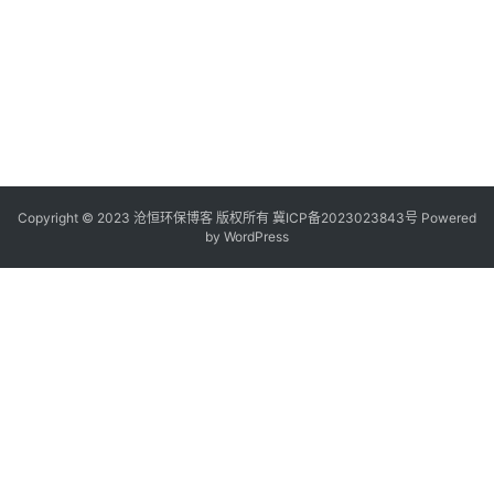
Copyright © 2023 沧恒环保博客 版权所有
冀ICP备2023023843号
Powered
by
WordPress