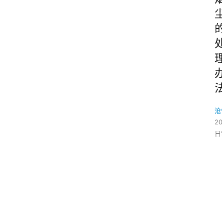
沧
2
日