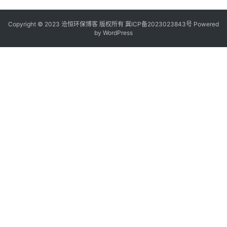
Copyright © 2023 沧恒环保博客 版权所有
冀ICP备2023023843号
Powered
by
WordPress