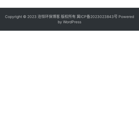
Copyright © 2023 沧恒环保博客 版权所有
冀ICP备2023023843号
Powered
by
WordPress