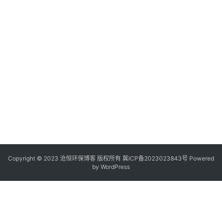
Copyright © 2023 沧恒环保博客 版权所有
冀ICP备2023023843号
Powered
by
WordPress