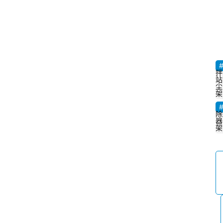
拌
站
尘
架
除
器
架
首
页