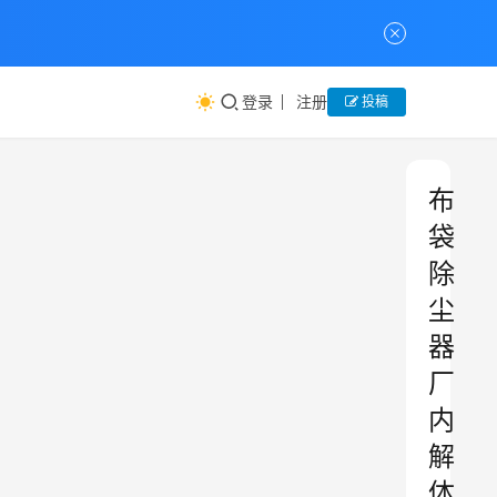
登录
注册
投稿
布
袋
除
尘
器
厂
内
解
体