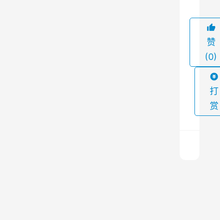
行
解
体
赞
和
(0)
拼
装
。
打
在
赏
厂
内
进
行
解
布
体
袋
现
除
场
尘
上
器
一