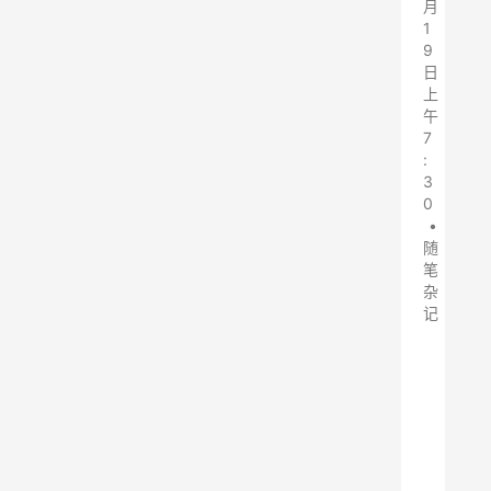
月
1
9
日
上
午
7
:
3
0
•
随
笔
杂
记
布
袋