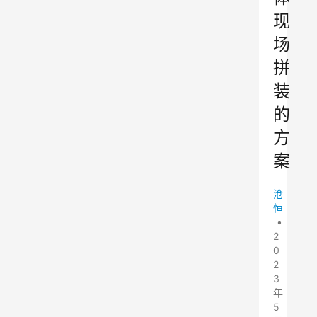
现
场
拼
装
的
方
案
沧
恒
•
2
0
2
3
年
5