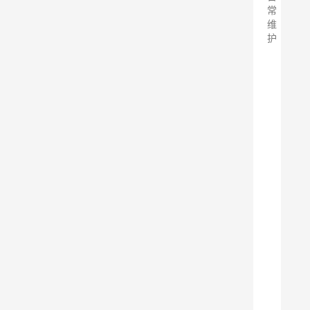
常
维
护
随
着
工
业
化
的
发
展
和
城
市
化
进