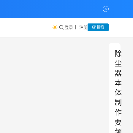
登录
注册
投稿
除
尘
器
本
体
制
作
要
领