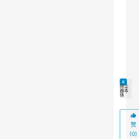
注
的
焦
点
。
尤
9
其
是
在
雾
除尘
器本
霾
体
天
气
频
赞
繁
(0)
的