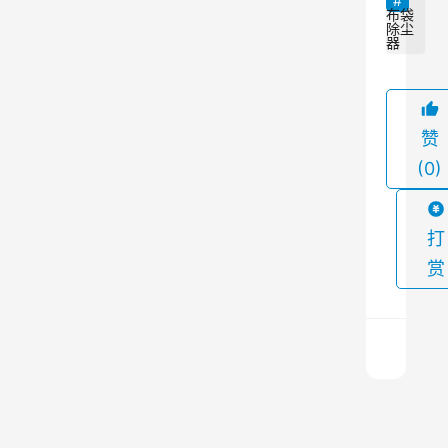
。
布袋
除尘
布
器
袋
除
尘
赞
器
(0)
是
一
种
打
利
赏
用
滤
料
对
颗
布
粒
袋