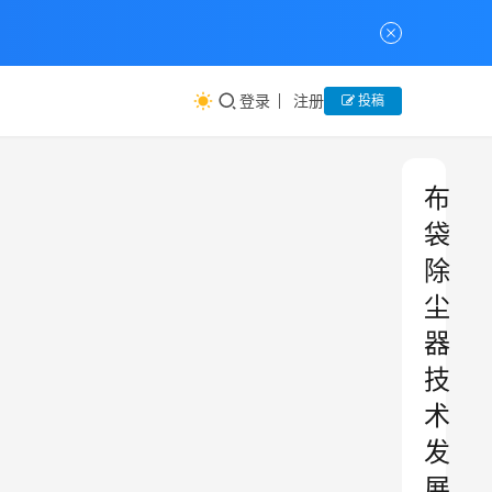
登录
注册
投稿
布
袋
除
尘
器
技
术
发
展