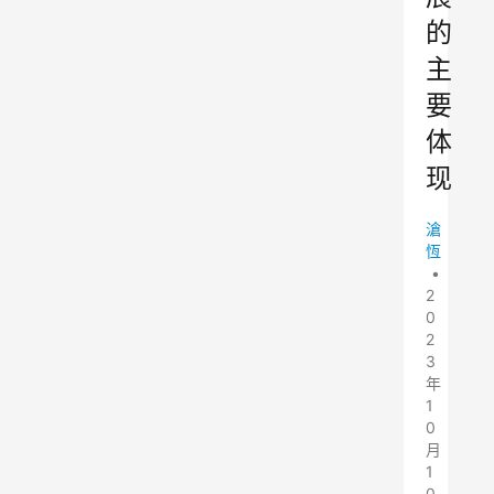
的
主
要
体
现
滄
恆
•
2
0
2
3
年
1
0
月
1
0