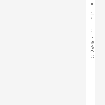
日
上
午
6
:
5
3
•
随
笔
杂
记
近
年
来
，
随
着