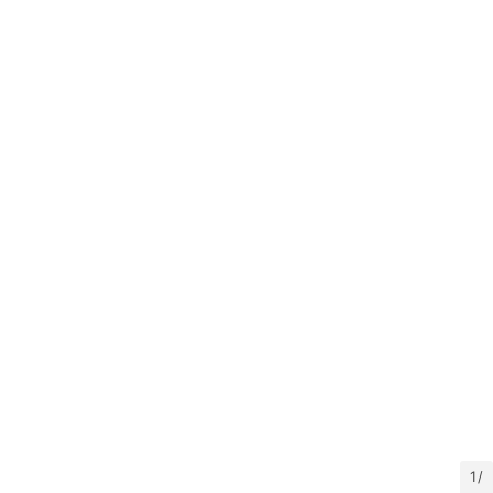
快
讯
更
多
页
面
1 /